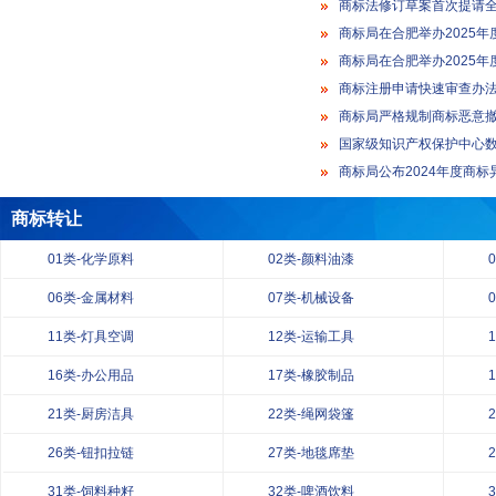
商标法修订草案首次提请
商标局在合肥举办2025
商标局在合肥举办2025
商标注册申请快速审查办
商标局严格规制商标恶意撤
国家级知识产权保护中心数
商标局公布2024年度商
商标转让
01类-化学原料
02类-颜料油漆
06类-金属材料
07类-机械设备
11类-灯具空调
12类-运输工具
16类-办公用品
17类-橡胶制品
21类-厨房洁具
22类-绳网袋篷
26类-钮扣拉链
27类-地毯席垫
31类-饲料种籽
32类-啤酒饮料