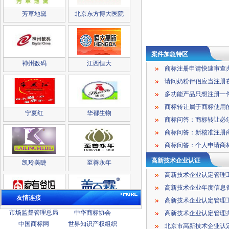
芳草地黛
北京东方博大医院
案件加急特区
神州数码
江西恒大
请问奶粉伴侣应当注册
商标转让属于商标使用
宁夏红
华都生物
凯玲美睫
至善永年
高新技术企业认证
高新技术企业认定管理
高新技术企业年度信息
友情连接
家有爸妈
盖百霖
市场监督管理总局
中华商标协会
中国商标网
世界知识产权组织