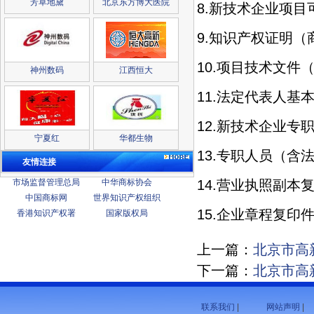
芳草地黛
北京东方博大医院
8.新技术企业项目
9.知识产权证明
10.项目技术文
神州数码
江西恒大
11.法定代表人基
12.新技术企业专
宁夏红
华都生物
13.专职人员（
友情连接
市场监督管理总局
中华商标协会
14.营业执照副本
中国商标网
世界知识产权组织
15.企业章程复印
香港知识产权署
国家版权局
上一篇：
北京市高
下一篇：
北京市高
联系我们
|
网站声明
|