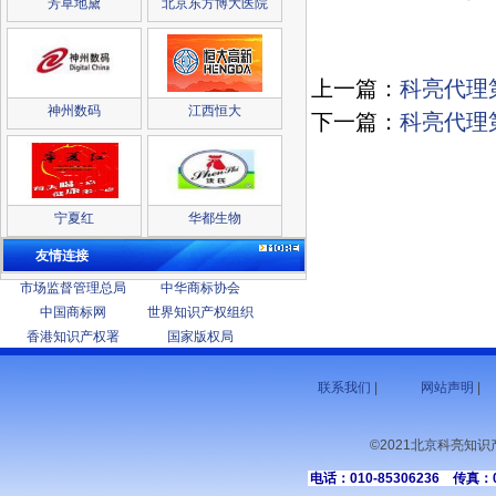
芳草地黛
北京东方博大医院
2025
上一篇：
科亮代理第
神州数码
江西恒大
下一篇：
科亮代理第
宁夏红
华都生物
友情连接
市场监督管理总局
中华商标协会
中国商标网
世界知识产权组织
香港知识产权署
国家版权局
联系我们
|
网站声明
|
©2021北京科亮知
电话：010-85306236 传真：01