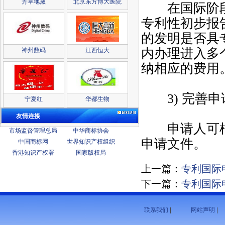
芳草地黛
北京东方博大医院
在国际阶段
专利性初步报
的发明是否具
内办理进入多
神州数码
江西恒大
纳相应的费用
3) 完善申
宁夏红
华都生物
友情连接
申请人可根
市场监督管理总局
中华商标协会
申请文件。
中国商标网
世界知识产权组织
香港知识产权署
国家版权局
上一篇：
专利国际
下一篇：
专利国际
联系我们
|
网站声明
|