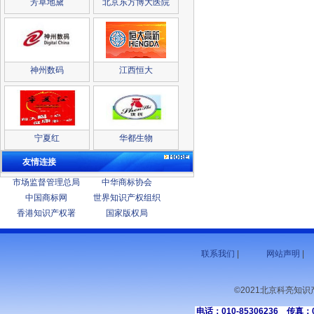
芳草地黛
北京东方博大医院
神州数码
江西恒大
宁夏红
华都生物
友情连接
市场监督管理总局
中华商标协会
中国商标网
世界知识产权组织
香港知识产权署
国家版权局
联系我们
|
网站声明
|
©2021北京科亮知
电话：010-85306236 传真：01